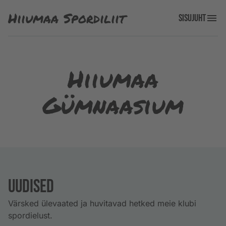
Hiiumaa Spordiliit
Sisujuht
Hiiumaa
Gümnaasium
Uudised
Värsked ülevaated ja huvitavad hetked meie klubi
spordielust.