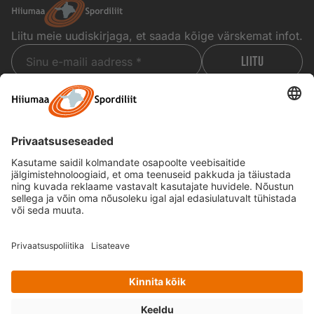
Liitu meie uudiskirjaga, et saada kõige värskemat infot.
LIITU
Liitudes nõustute meie Privaatsuspoliitikaga ja annate nõusoleku saada
Alternative:
meie uuendusi.
Tegevused
Spordiliit
Jälgi meid
Facebook
Organisatsioonid
Tutvustus
Rajatised
Uudised
Instagram
Koolisport
Dokumendid
Sündmused
Kontakt
Kust alustada?
Privaatsus­poliitika
© 2026 Hiiumaa Spordiliit. Kõik õigused kaitstud.